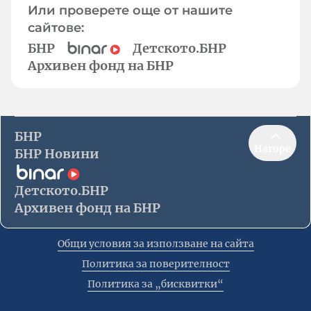
Или проверете още от нашите
сайтове:
БНР
Детското.БНР
Архивен фонд на БНР
БНР
Нагоре
БНР Новини
Детското.БНР
Архивен фонд на БНР
Общи условия за използване на сайта
Политика за поверителност
Политика за „бисквитки“