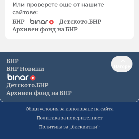
Или проверете още от нашите
сайтове:
БНР
Детското.БНР
Архивен фонд на БНР
БНР
Нагоре
БНР Новини
Детското.БНР
Архивен фонд на БНР
Общи условия за използване на сайта
Политика за поверителност
Политика за „бисквитки“