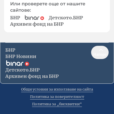
Или проверете още от нашите
сайтове:
БНР
Детското.БНР
Архивен фонд на БНР
БНР
Нагоре
БНР Новини
Детското.БНР
Архивен фонд на БНР
Общи условия за използване на сайта
Политика за поверителност
Политика за „бисквитки“