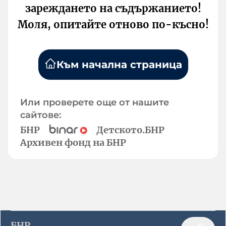
зареждането на съдържанието!
Моля, опитайте отново по-късно!
Към начална страница
Или проверете още от нашите
сайтове:
БНР
Детското.БНР
Архивен фонд на БНР
БНР