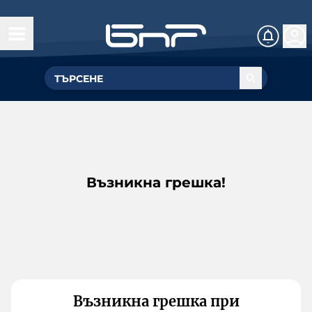
Възникна грешка!
Възникна грешка при