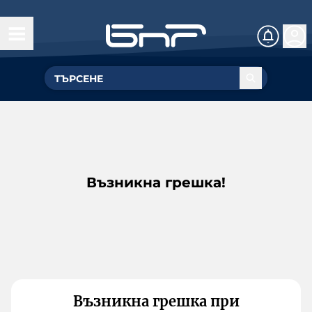
Възникна грешка!
Възникна грешка при