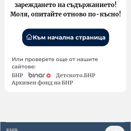
зареждането на съдържанието!
Моля, опитайте отново по-късно!
Към начална страница
Или проверете още от нашите
сайтове:
БНР
Детското.БНР
Архивен фонд на БНР
БНР