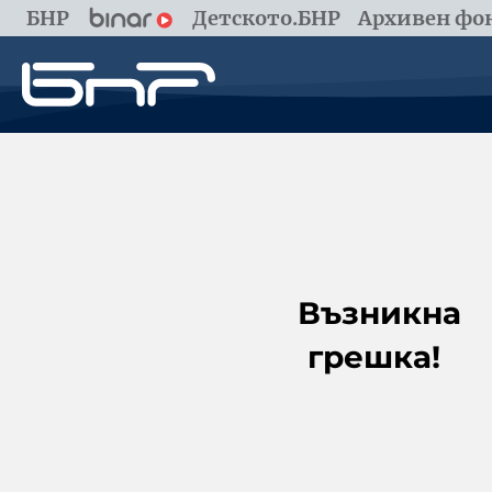
БНР
Детското.БНР
Архивен фон
Възникна
грешка!