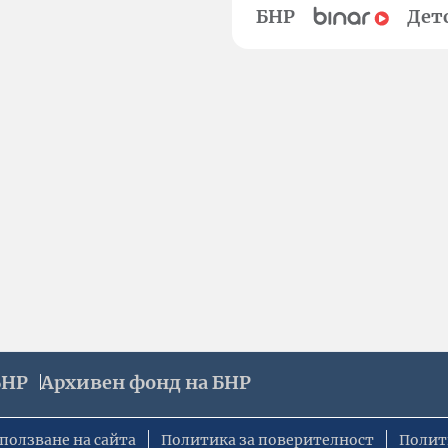
БНР
Дет
БНР
Архивен фонд на БНР
ползване на сайта
Политика за поверителност
Полит