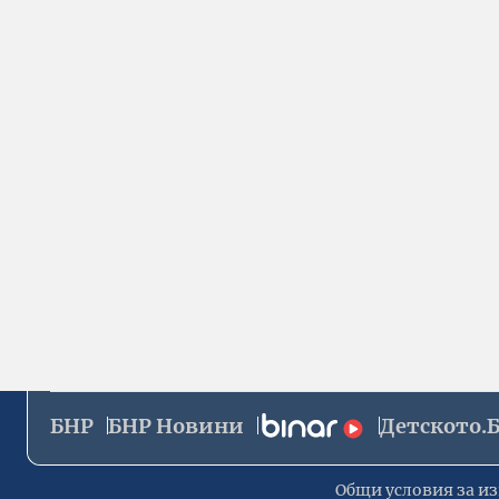
БНР
БНР Новини
Детското.
Общи условия за из