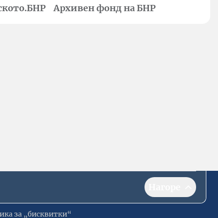
ското.БНР
Архивен фонд на БНР
Нагоре
ика за „бисквитки“