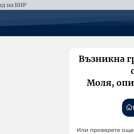
д на БНР
Възникна г
Моля, опи
Или проверете още 