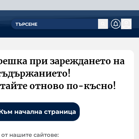
решка при зареждането на
съдържанието!
тайте отново по-късно!
Към начална страница
от нашите сайтове: