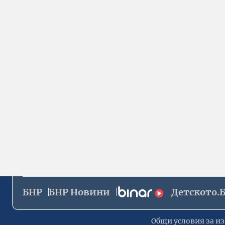
БНР
БНР Новини
Детското.
Общи условия за из