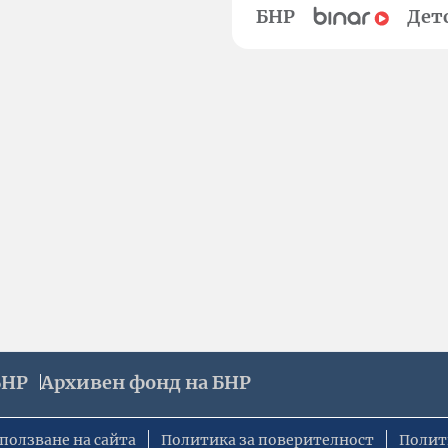
БНР
Дет
БНР
Архивен фонд на БНР
ползване на сайта
Политика за поверителност
Полит