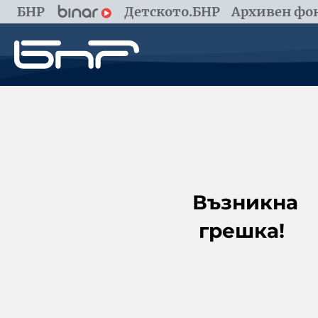
БНР
Детското.БНР
Архивен фон
Възникна
грешка!