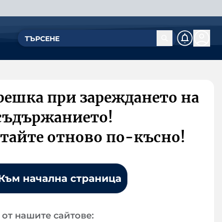
решка при зареждането на
съдържанието!
тайте отново по-късно!
Към начална страница
от нашите сайтове: