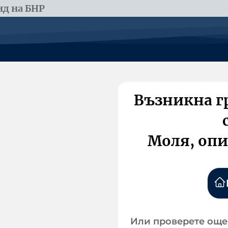
д на БНР
Възникна г
Моля, опи
Или проверете още 