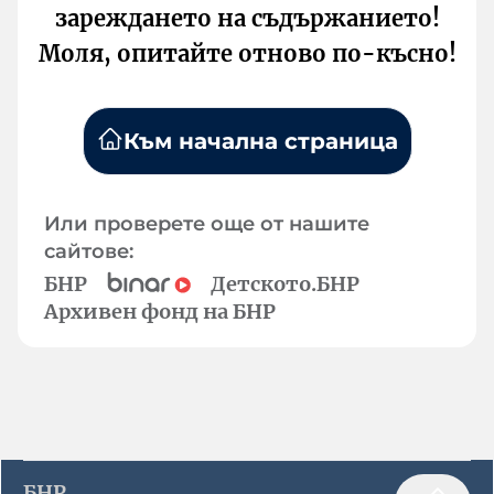
зареждането на съдържанието!
Моля, опитайте отново по-късно!
Към начална страница
Или проверете още от нашите
сайтове:
БНР
Детското.БНР
Архивен фонд на БНР
БНР