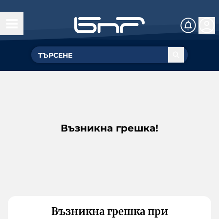
Възникна грешка!
Възникна грешка при