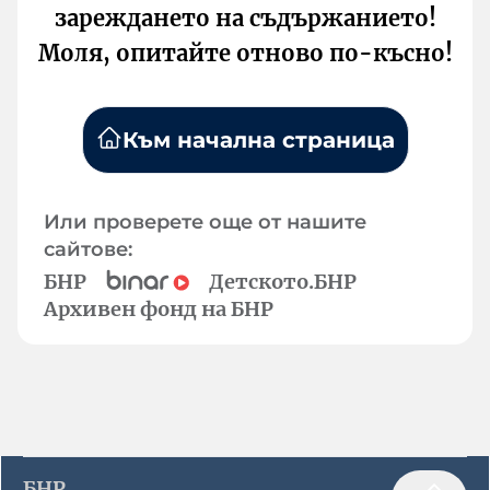
зареждането на съдържанието!
Моля, опитайте отново по-късно!
Към начална страница
Или проверете още от нашите
сайтове:
БНР
Детското.БНР
Архивен фонд на БНР
БНР