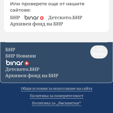
Или проверете още от нашите
сайтове:
БНР
Детското.БНР
Архивен фонд на БНР
БНР
Нагоре
БНР Новини
Детското.БНР
Архивен фонд на БНР
Общи условия за използване на сайта
Политика за поверителност
Политика за „бисквитки“