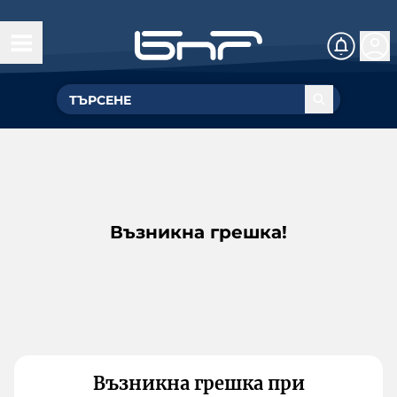
Възникна грешка!
Възникна грешка при