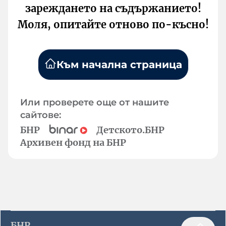
зареждането на съдържанието!
Моля, опитайте отново по-късно!
Към начална страница
Или проверете още от нашите
сайтове:
БНР
Детското.БНР
Архивен фонд на БНР
БНР