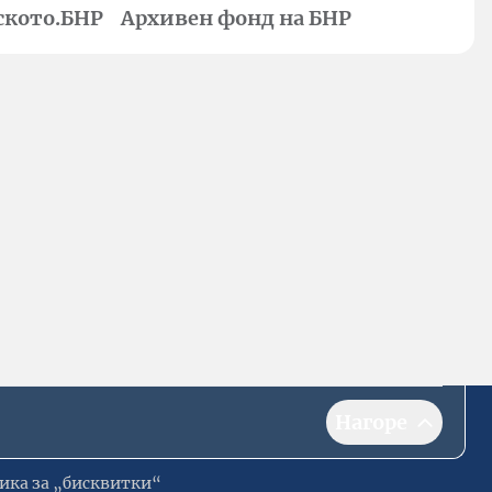
ското.БНР
Архивен фонд на БНР
Нагоре
ика за „бисквитки“