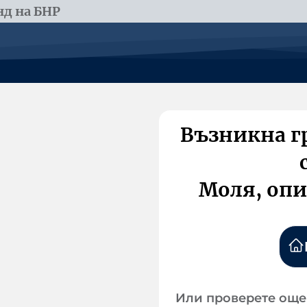
д на БНР
Възникна г
Моля, опи
Или проверете още 