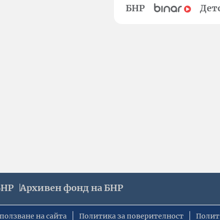
БНР
Дет
БНР
Архивен фонд на БНР
ползване на сайта
Политика за поверителност
Полит