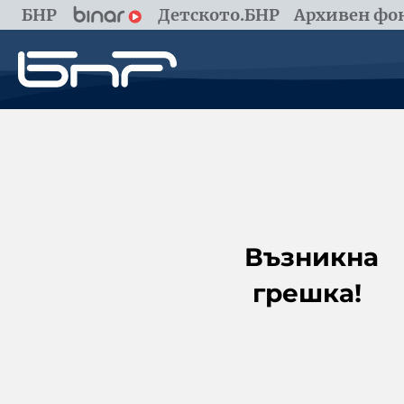
БНР
Детското.БНР
Архивен фон
Възникна
грешка!