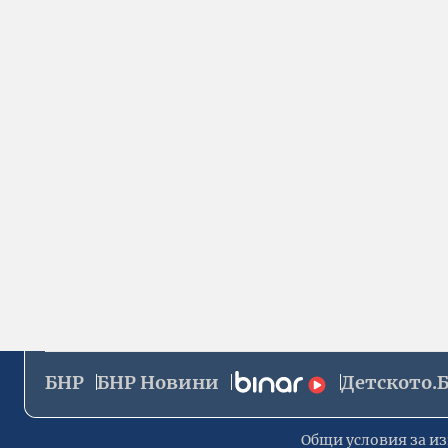
БНР
БНР Новини
Детското.
Общи условия за из