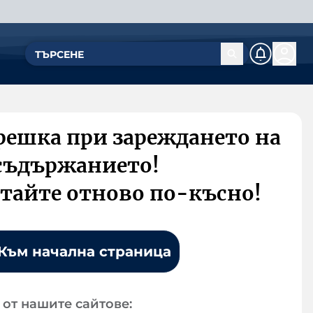
решка при зареждането на
съдържанието!
тайте отново по-късно!
Към начална страница
от нашите сайтове: