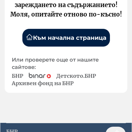
зареждането на съдържанието!
Моля, опитайте отново по-късно!
Към начална страница
Или проверете още от нашите
сайтове:
БНР
Детското.БНР
Архивен фонд на БНР
БНР