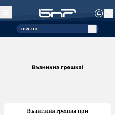
Възникна грешка!
Възникна грешка при