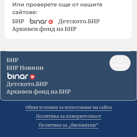
Или проверете още от нашите
сайтове:
БНР
Детското.БНР
Архивен фонд на БНР
БНР
Нагоре
БНР Новини
Детското.БНР
Архивен фонд на БНР
Общи условия за използване на сайта
Политика за поверителност
Политика за „бисквитки“