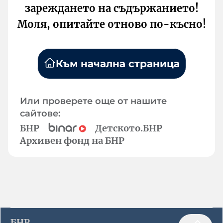
зареждането на съдържанието!
Моля, опитайте отново по-късно!
Към начална страница
Или проверете още от нашите
сайтове:
БНР
Детското.БНР
Архивен фонд на БНР
БНР