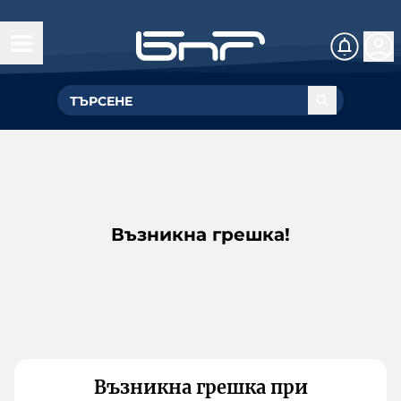
Възникна грешка!
Възникна грешка при