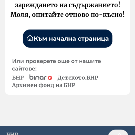
зареждането на съдържанието!
Моля, опитайте отново по-късно!
Към начална страница
Или проверете още от нашите
сайтове:
БНР
Детското.БНР
Архивен фонд на БНР
БНР