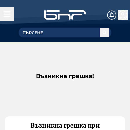
Възникна грешка!
Възникна грешка при