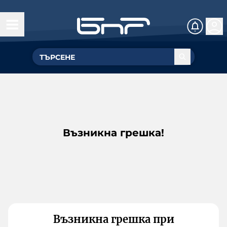
Възникна грешка!
Възникна грешка при