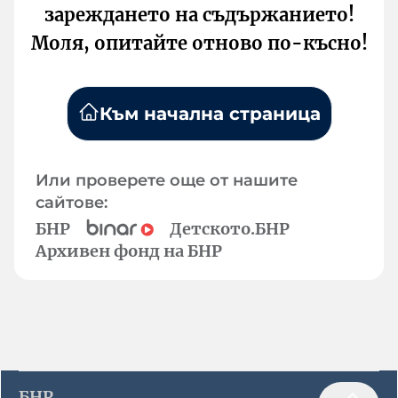
зареждането на съдържанието!
Моля, опитайте отново по-късно!
Към начална страница
Или проверете още от нашите
сайтове:
БНР
Детското.БНР
Архивен фонд на БНР
БНР