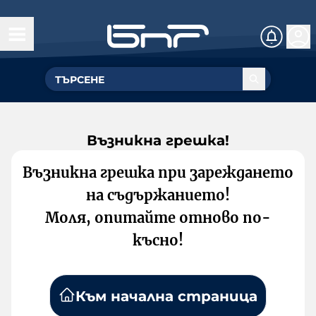
Възникна грешка!
Възникна грешка при зареждането
на съдържанието!
Моля, опитайте отново по-
късно!
Към начална страница