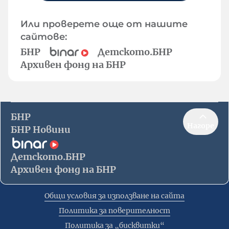
Или проверете още от нашите
сайтове:
БНР
Детското.БНР
Архивен фонд на БНР
БНР
Нагоре
БНР Новини
Детското.БНР
Архивен фонд на БНР
Общи условия за използване на сайта
Политика за поверителност
Политика за „бисквитки“