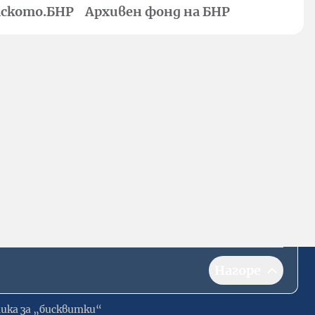
ското.БНР
Архивен фонд на БНР
Нагоре
ика за „бисквитки“