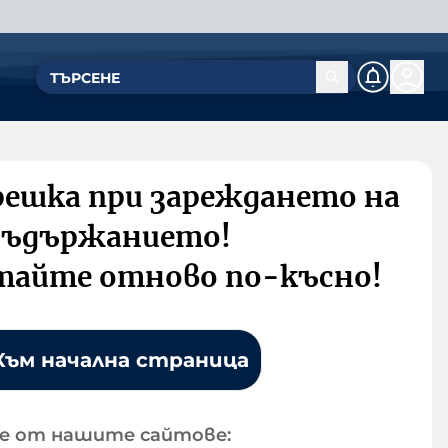
решка при зареждането на
съдържанието!
тайте отново по-късно!
Към начална страница
е от нашите сайтове: