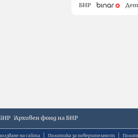
БНР
Дет
БНР
Архивен фонд на БНР
ползване на сайта
Политика за поверителност
Полит