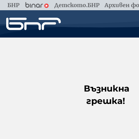
БНР
Детското.БНР
Архивен фо
Възникна
грешка!