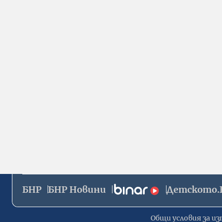
БНР
БНР Новини
Детското.
Общи условия за из