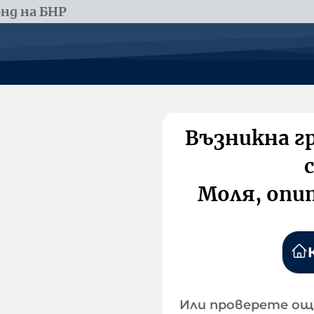
нд на БНР
Възникна г
Моля, опи
Или проверете ощ