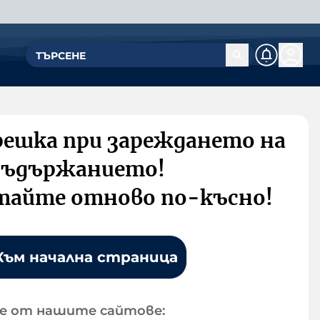
решка при зареждането на
съдържанието!
тайте отново по-късно!
Към начална страница
е от нашите сайтове: