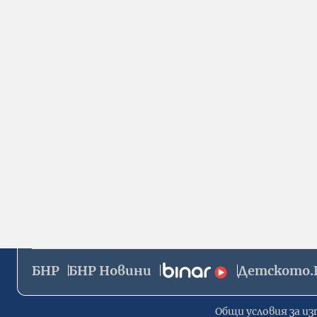
БНР
БНР Новини
Детското.
Общи условия за из