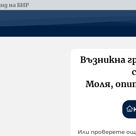
нд на БНР
Възникна г
Моля, опи
Или проверете ощ