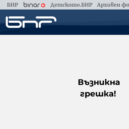
БНР
Детското.БНР
Архивен фо
Възникна
грешка!