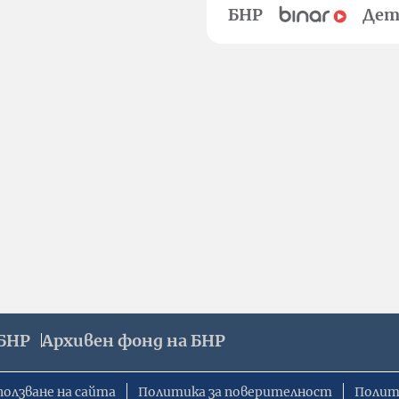
БНР
Дет
БНР
Архивен фонд на БНР
ползване на сайта
Политика за поверителност
Полит