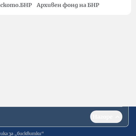
ското.БНР
Архивен фонд на БНР
Нагоре
ика за „бисквитки“