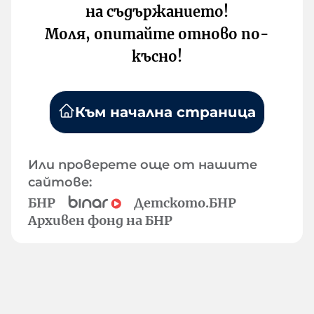
на съдържанието!
Моля, опитайте отново по-
късно!
Към начална страница
Или проверете още от нашите
сайтове:
БНР
Детското.БНР
Архивен фонд на БНР