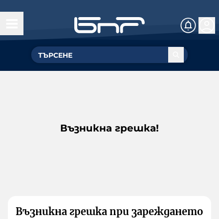
Възникна грешка!
Възникна грешка при зареждането