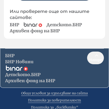
Или проверете още от нашите
сайтове:
БНР
Детското.БНР
Архивен фонд на БНР
БНР
Нагоре
БНР Новини
Детското.БНР
Архивен фонд на БНР
Общи условия за използване на сайта
Политика за поверителност
Политика за „бисквитки“