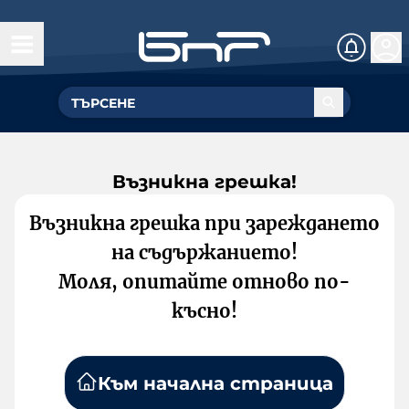
Възникна грешка!
Възникна грешка при зареждането
на съдържанието!
Моля, опитайте отново по-
късно!
Към начална страница