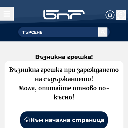
Възникна грешка!
Възникна грешка при зареждането
на съдържанието!
Моля, опитайте отново по-
късно!
Към начална страница