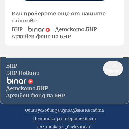
Или проверете още от нашите
сайтове:
БНР
Детското.БНР
Архивен фонд на БНР
БНР
Нагоре
БНР Новини
Детското.БНР
Архивен фонд на БНР
Общи условия за използване на сайта
Политика за поверителност
Политика за „бисквитки“