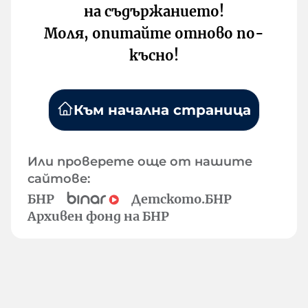
на съдържанието!
Моля, опитайте отново по-
късно!
Към начална страница
Или проверете още от нашите
сайтове:
БНР
Детското.БНР
Архивен фонд на БНР