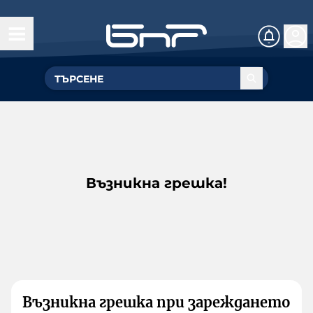
Възникна грешка!
Възникна грешка при зареждането