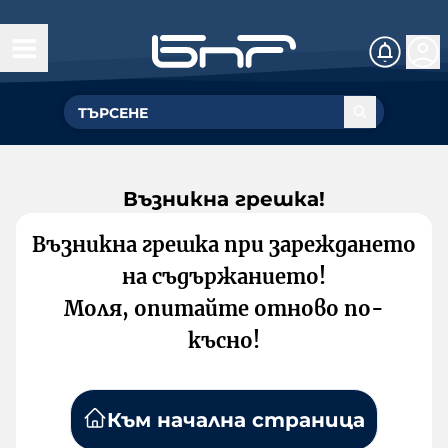
Възникна грешка!
Възникна грешка при зареждането
на съдържанието!
Моля, опитайте отново по-
късно!
Към начална страница