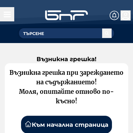
Възникна грешка!
Възникна грешка при зареждането
на съдържанието!
Моля, опитайте отново по-
късно!
Към начална страница