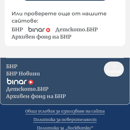
Или проверете още от нашите
сайтове:
БНР
Детското.БНР
Архивен фонд на БНР
БНР
Нагоре
БНР Новини
Детското.БНР
Архивен фонд на БНР
Общи условия за използване на сайта
Политика за поверителност
Политика за „бисквитки“