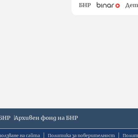
БНР
Дет
БНР
Архивен фонд на БНР
ползване на сайта
Политика за поверителност
Полит