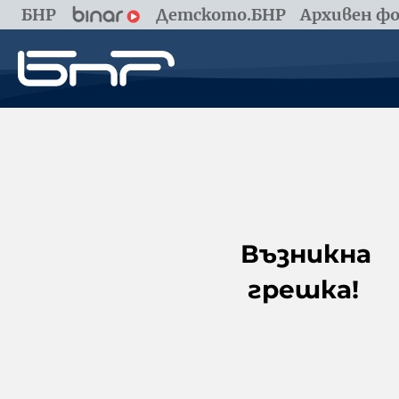
БНР
Детското.БНР
Архивен фо
Възникна
грешка!