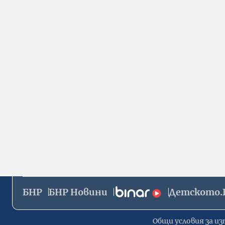
БНР
БНР Новини
Детското.
Общи условия за из