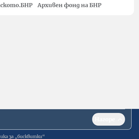
ското.БНР
Архивен фонд на БНР
Нагоре
ика за „бисквитки“