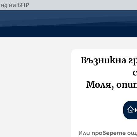
нд на БНР
Възникна г
Моля, опи
Или проверете ощ