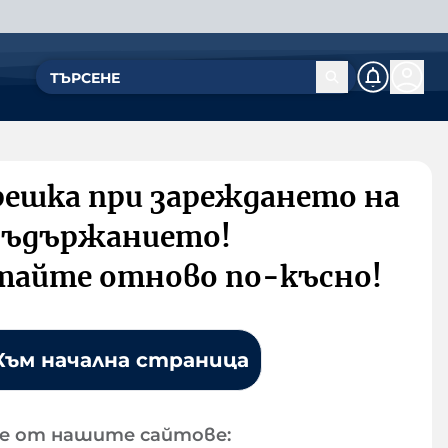
решка при зареждането на
съдържанието!
тайте отново по-късно!
Към начална страница
е от нашите сайтове: