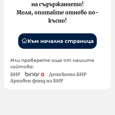
на съдържанието!
Моля, опитайте отново по-
късно!
Към начална страница
Или проверете още от нашите
сайтове:
БНР
Детското.БНР
Архивен фонд на БНР