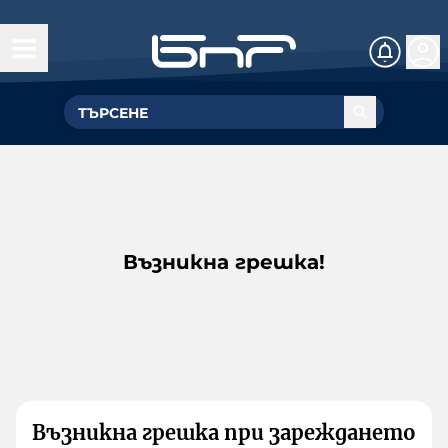
Възникна грешка!
Възникна грешка при зареждането