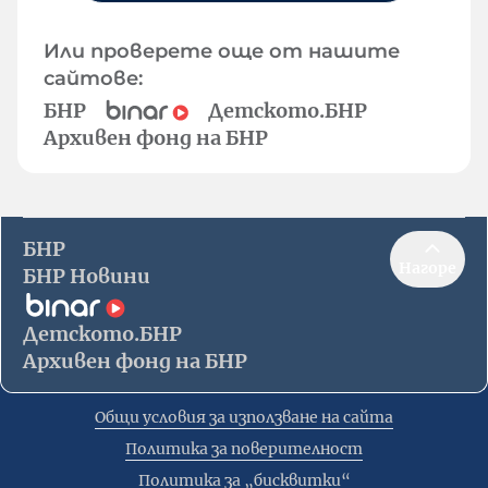
Или проверете още от нашите
сайтове:
БНР
Детското.БНР
Архивен фонд на БНР
БНР
Нагоре
БНР Новини
Детското.БНР
Архивен фонд на БНР
Общи условия за използване на сайта
Политика за поверителност
Политика за „бисквитки“