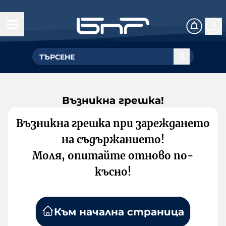
Възникна грешка!
Възникна грешка при зареждането
на съдържанието!
Моля, опитайте отново по-
късно!
Към начална страница