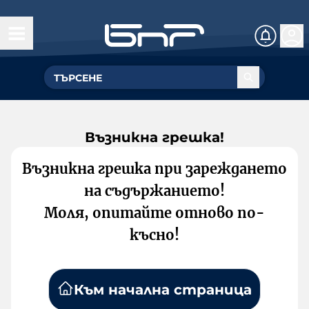
Възникна грешка!
Възникна грешка при зареждането
на съдържанието!
Моля, опитайте отново по-
късно!
Към начална страница