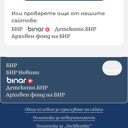
Или проверете още от нашите
сайтове:
БНР
Детското.БНР
Архивен фонд на БНР
БНР
Нагоре
БНР Новини
Детското.БНР
Архивен фонд на БНР
Общи условия за използване на сайта
Политика за поверителност
Политика за „бисквитки“