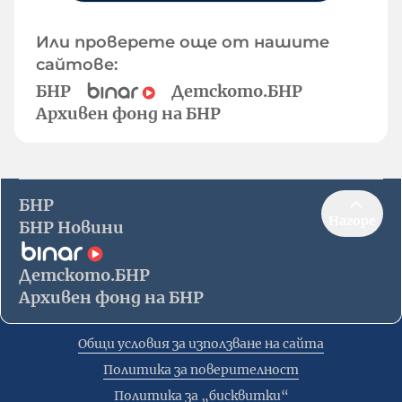
Или проверете още от нашите
сайтове:
БНР
Детското.БНР
Архивен фонд на БНР
БНР
Нагоре
БНР Новини
Детското.БНР
Архивен фонд на БНР
Общи условия за използване на сайта
Политика за поверителност
Политика за „бисквитки“