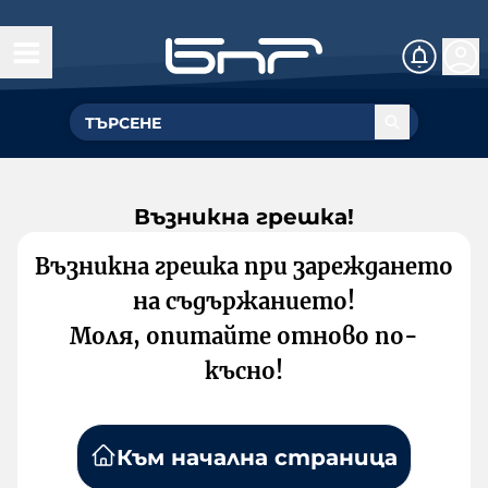
Възникна грешка!
Възникна грешка при зареждането
на съдържанието!
Моля, опитайте отново по-
късно!
Към начална страница