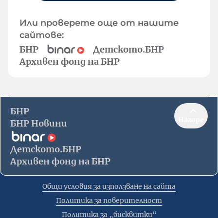
Или проверете още от нашите
сайтове:
БНР
Детското.БНР
Архивен фонд на БНР
БНР
Нагоре
БНР Новини
Детското.БНР
Архивен фонд на БНР
Общи условия за използване на сайта
Политика за поверителност
Политика за „бисквитки“