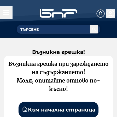
Възникна грешка!
Възникна грешка при зареждането
на съдържанието!
Моля, опитайте отново по-
късно!
Към начална страница