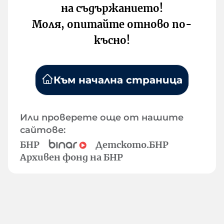
на съдържанието!
Моля, опитайте отново по-
късно!
Към начална страница
Или проверете още от нашите
сайтове:
БНР
Детското.БНР
Архивен фонд на БНР