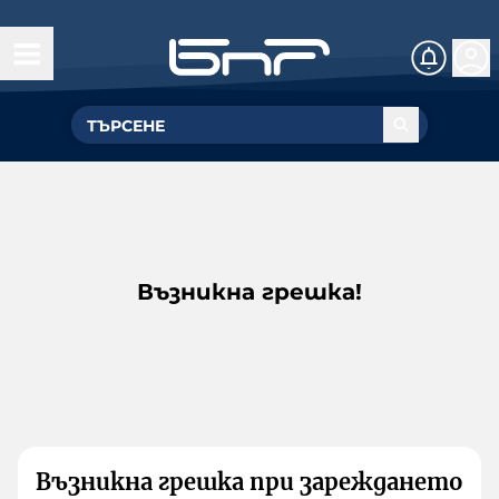
Възникна грешка!
Възникна грешка при зареждането