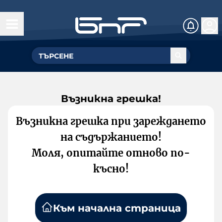
Възникна грешка!
Възникна грешка при зареждането
на съдържанието!
Моля, опитайте отново по-
късно!
Към начална страница