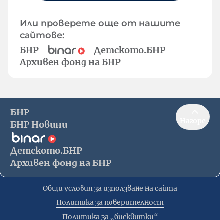
Или проверете още от нашите
сайтове:
БНР
Детското.БНР
Архивен фонд на БНР
БНР
Нагоре
БНР Новини
Детското.БНР
Архивен фонд на БНР
Общи условия за използване на сайта
Политика за поверителност
Политика за „бисквитки“