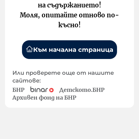
на съдържанието!
Моля, опитайте отново по-
късно!
Към начална страница
Или проверете още от нашите
сайтове:
БНР
Детското.БНР
Архивен фонд на БНР