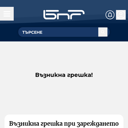
Възникна грешка!
Възникна грешка при зареждането