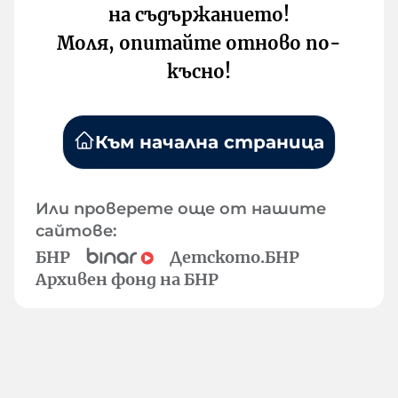
на съдържанието!
Моля, опитайте отново по-
късно!
Към начална страница
Или проверете още от нашите
сайтове:
БНР
Детското.БНР
Архивен фонд на БНР