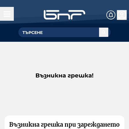
Възникна грешка!
Възникна грешка при зареждането