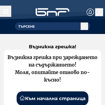
Възникна грешка!
Възникна грешка при зареждането
на съдържанието!
Моля, опитайте отново по-
късно!
Към начална страница