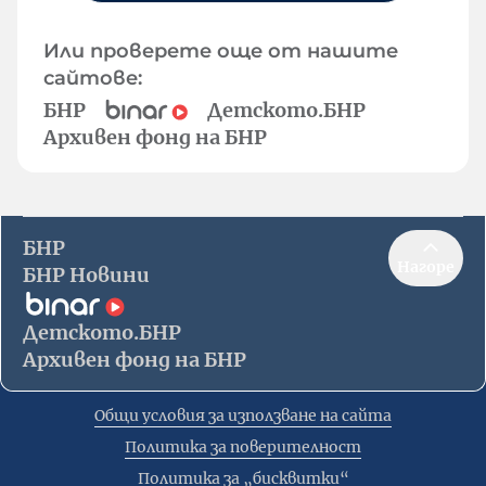
Или проверете още от нашите
сайтове:
БНР
Детското.БНР
Архивен фонд на БНР
БНР
Нагоре
БНР Новини
Детското.БНР
Архивен фонд на БНР
Общи условия за използване на сайта
Политика за поверителност
Политика за „бисквитки“