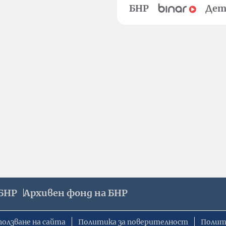
БНР
Дет
БНР
Архивен фонд на БНР
ползване на сайта
Политика за поверителност
Полит