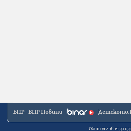
БНР
БНР Новини
Детското.
Общи условия за из