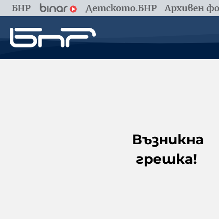
БНР
Детското.БНР
Архивен фо
Възникна
грешка!