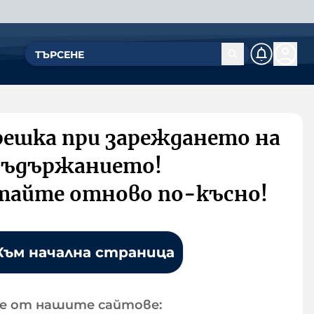
решка при зареждането на
съдържанието!
тайте отново по-късно!
Към начална страница
е от нашите сайтове: