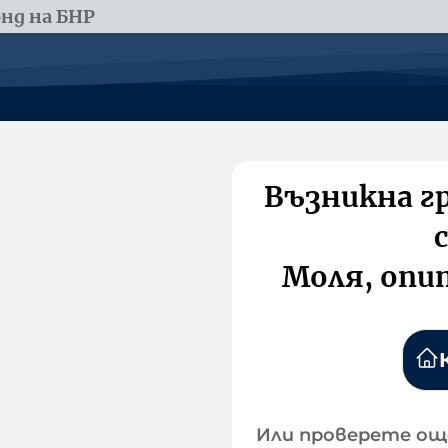
нд на БНР
Възникна г
Моля, опи
Или проверете ощ