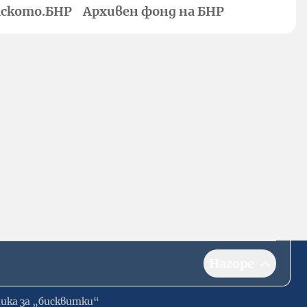
ското.БНР
Архивен фонд на БНР
Нагоре
ика за „бисквитки“