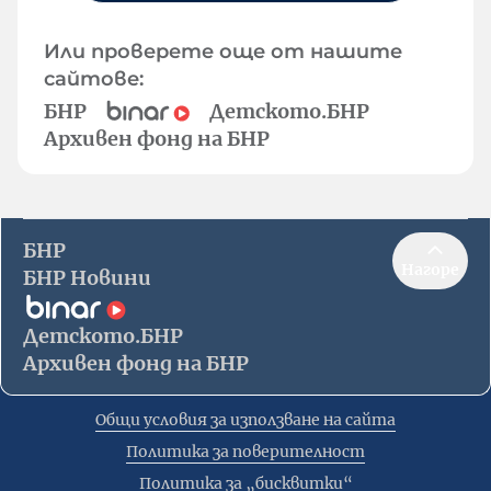
Или проверете още от нашите
сайтове:
БНР
Детското.БНР
Архивен фонд на БНР
БНР
Нагоре
БНР Новини
Детското.БНР
Архивен фонд на БНР
Общи условия за използване на сайта
Политика за поверителност
Политика за „бисквитки“