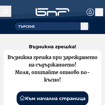
Възникна грешка!
Възникна грешка при зареждането
на съдържанието!
Моля, опитайте отново по-
късно!
Към начална страница