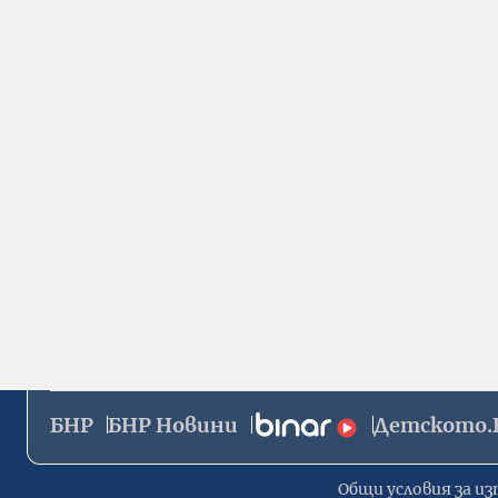
БНР
БНР Новини
Детското.
Общи условия за из