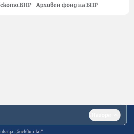
ското.БНР
Архивен фонд на БНР
Нагоре
ика за „бисквитки“