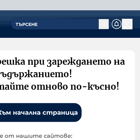
решка при зареждането на
съдържанието!
тайте отново по-късно!
Към начална страница
е от нашите сайтове: