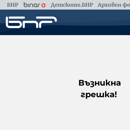
БНР
Детското.БНР
Архивен фо
Възникна
грешка!