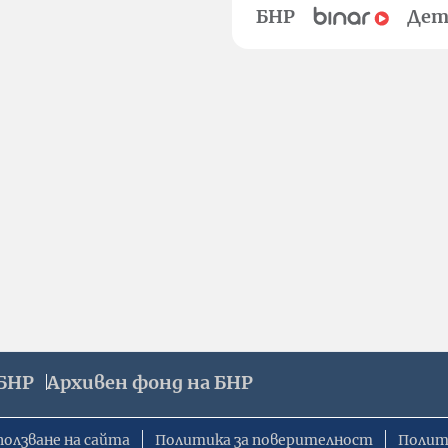
БНР
Дет
БНР
Архивен фонд на БНР
ползване на сайта
Политика за поверителност
Полит