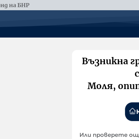
нд на БНР
Възникна г
Моля, опи
Или проверете ощ