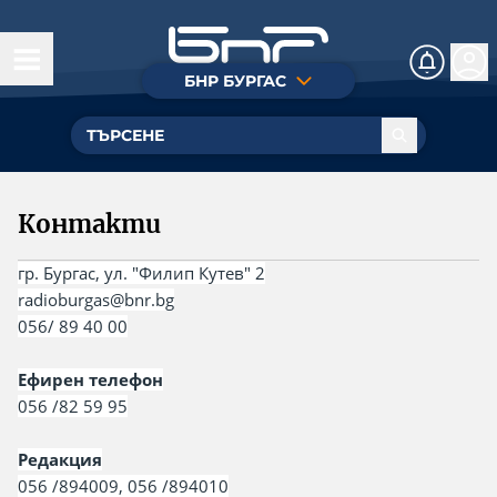
БНР БУРГАС
Днес
Новини
Общество
Предавания
Контакти
Закон и ред
Сутрешен блок
Нашите инициативи
Любопитно
гр. Бургас, ул. "Филип Кутев" 2
Булевард Демокрация
radioburgas@bnr.bg
Култура и музика
056/ 89 40 00
Зов за помощ
Ден до пладне
Политика
Ева в неделя
Ефирен телефон
Реклама
056 /82 59 95
Зов за помощ
Истории за доброто
Контакти
Образование
Редакция
Music Point
056 /894009, 056 /894010