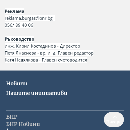
Икономика и туризъм
Приказни истории с БНР Бургас
БНР
Детското.БНР
Реклама
Архивен фонд на БНР
Здраве
reklama.burgas@bnr.bg
Спорт
056/ 89 40 06
Ръководство
инж. Кирил Костадинов - Директор
Петя Янакиева - вр. и. д. Главен редактор
Катя Недялкова - Главен счетоводител
Новини
Нашите инициативи
БНР
Нагоре
БНР Новини