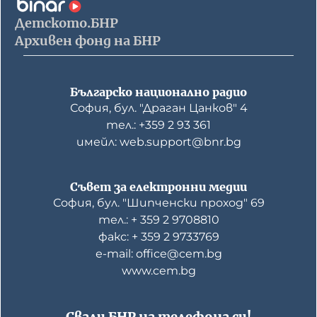
Детското.БНР
Архивен фонд на БНР
Българско национално радио
София, бул. "Драган Цанков" 4
тел.: +359 2 93 361
имейл: web.support@bnr.bg
Съвет за електронни медии
София, бул. "Шипченски проход" 69
тел.: + 359 2 9708810
факс: + 359 2 9733769
е-mail: office@cem.bg
www.cem.bg
Свали БНР на телефона си!