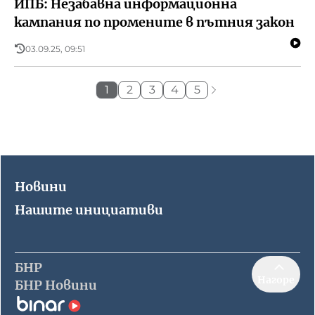
ИПБ: Незабавна информационна
кампания по промените в пътния закон
03.09.25, 09:51
1
2
3
4
5
Новини
Нашите инициативи
БНР
Нагоре
БНР Новини