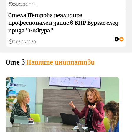
26.03.26, 11:14
Стела Петрова реализира
професионален запис в БНР Бургас след
приза "Божура"
11.03.26, 12:30
Още в
Нашите инициативи