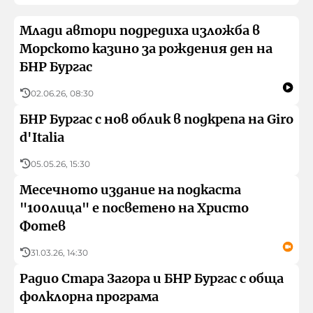
Млади автори подредиха изложба в
Морското казино за рождения ден на
БНР Бургас
02.06.26, 08:30
БНР Бургас с нов облик в подкрепа на Giro
d'Italia
05.05.26, 15:30
Месечното издание на подкаста
"100лица" е посветено на Христо
Фотев
31.03.26, 14:30
Радио Стара Загора и БНР Бургас с обща
фолклорна програма