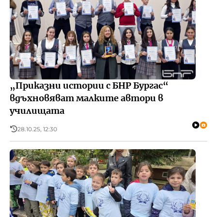
„Приказни истории с БНР Бургас“
вдъхновяват малките автори в
училищата
28.10.25, 12:30