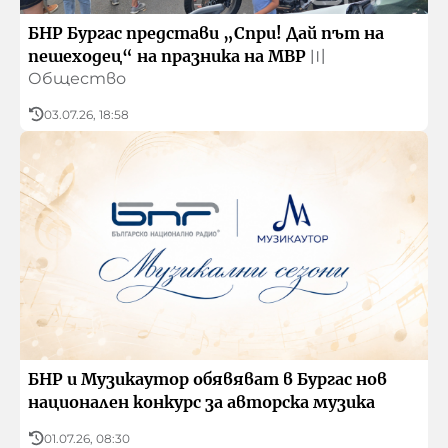
БНР Бургас представи „Спри! Дай път на
пешеходец“ на празника на МВР
〣
Общество
03.07.26, 18:58
БНР и Музикаутор обявяват в Бургас нов
национален конкурс за авторска музика
01.07.26, 08:30