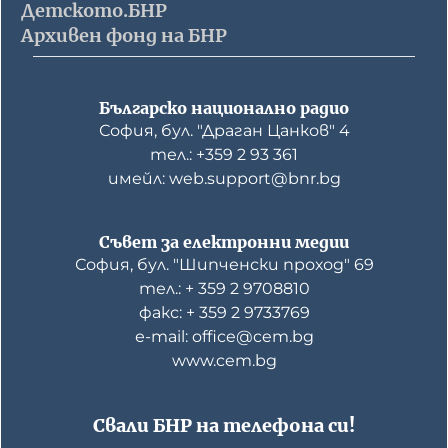
Детското.БНР
Архивен фонд на БНР
Българско национално радио
София, бул. "Драган Цанков" 4
тел.: +359 2 93 361
имейл: web.support@bnr.bg
Съвет за електронни медии
София, бул. "Шипченски проход" 69
тел.: + 359 2 9708810
факс: + 359 2 9733769
е-mail: office@cem.bg
www.cem.bg
Свали БНР на телефона си!