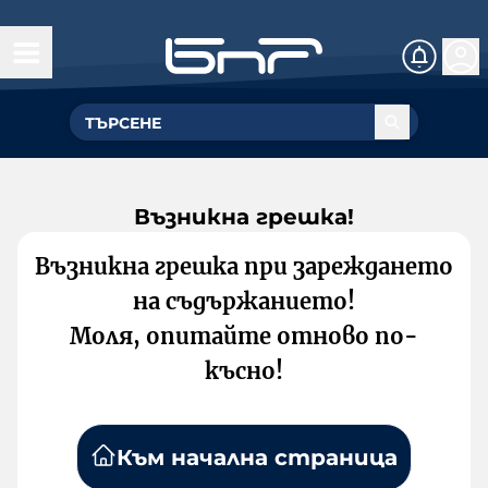
Възникна грешка!
Възникна грешка при зареждането
на съдържанието!
Моля, опитайте отново по-
късно!
Към начална страница