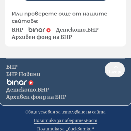
Или проверете още от нашите
сайтове:
БНР
Детското.БНР
Архивен фонд на БНР
БНР
Нагоре
БНР Новини
Детското.БНР
Архивен фонд на БНР
Общи условия за използване на сайта
Политика за поверителност
Политика за „бисквитки“