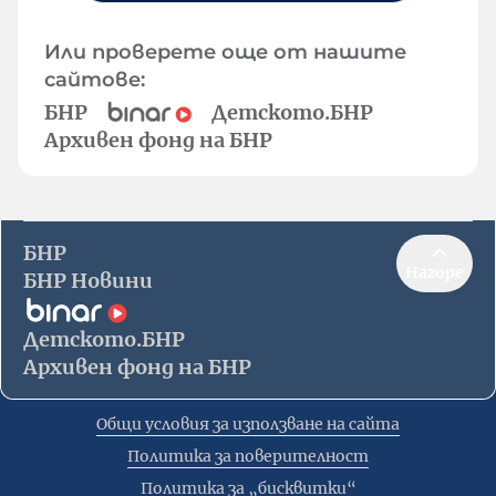
Или проверете още от нашите
сайтове:
БНР
Детското.БНР
Архивен фонд на БНР
БНР
Нагоре
БНР Новини
Детското.БНР
Архивен фонд на БНР
Общи условия за използване на сайта
Политика за поверителност
Политика за „бисквитки“