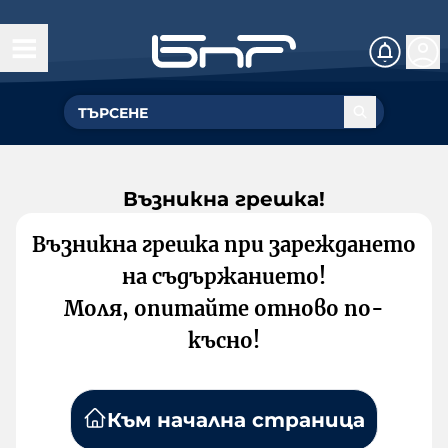
Възникна грешка!
Възникна грешка при зареждането
на съдържанието!
Моля, опитайте отново по-
късно!
Към начална страница