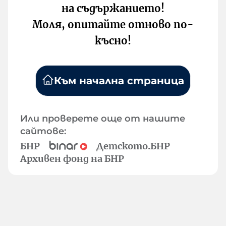
на съдържанието!
Моля, опитайте отново по-
късно!
Към начална страница
Или проверете още от нашите
сайтове:
БНР
Детското.БНР
Архивен фонд на БНР