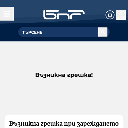
Възникна грешка!
Възникна грешка при зареждането