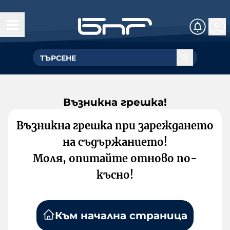
Възникна грешка!
Възникна грешка при зареждането
на съдържанието!
Моля, опитайте отново по-
късно!
Към начална страница