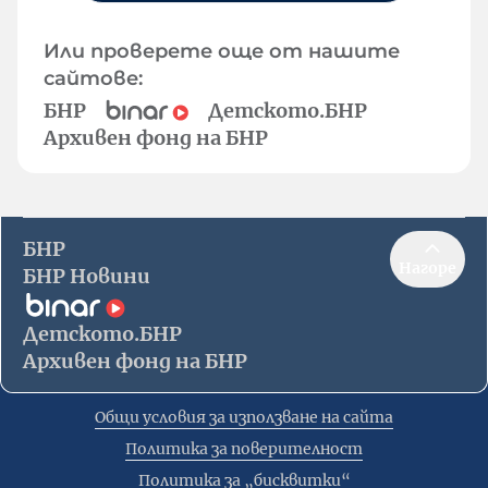
Или проверете още от нашите
сайтове:
БНР
Детското.БНР
Архивен фонд на БНР
БНР
Нагоре
БНР Новини
Детското.БНР
Архивен фонд на БНР
Общи условия за използване на сайта
Политика за поверителност
Политика за „бисквитки“