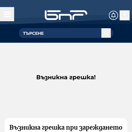
Възникна грешка!
Възникна грешка при зареждането