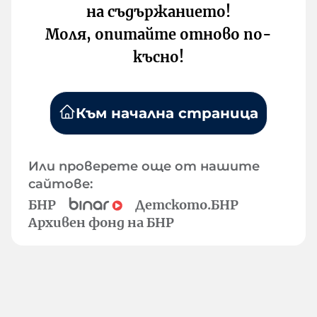
на съдържанието!
Моля, опитайте отново по-
късно!
Към начална страница
Или проверете още от нашите
сайтове:
БНР
Детското.БНР
Архивен фонд на БНР