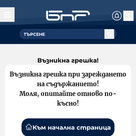
Възникна грешка!
Възникна грешка при зареждането
на съдържанието!
Моля, опитайте отново по-
късно!
Към начална страница