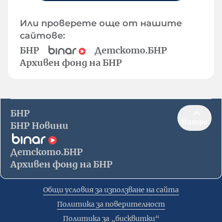
Или проверете още от нашите
сайтове:
БНР
Детското.БНР
Архивен фонд на БНР
БНР
Нагоре
БНР Новини
Детското.БНР
Архивен фонд на БНР
Общи условия за използване на сайта
Политика за поверителност
Политика за „бисквитки“