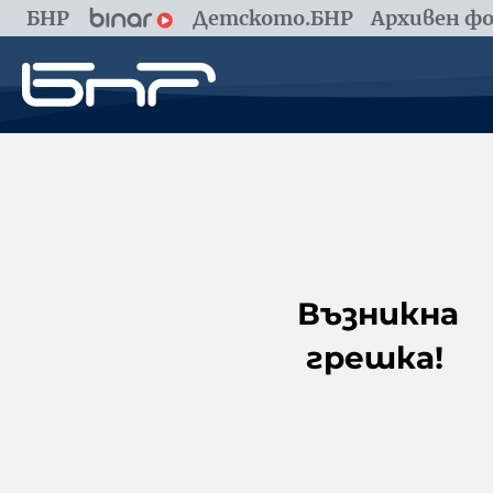
БНР
Детското.БНР
Архивен фо
Възникна
грешка!