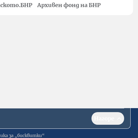
ското.БНР
Архивен фонд на БНР
Нагоре
ика за „бисквитки“