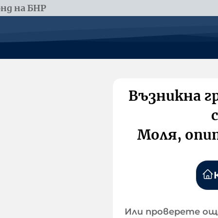
нд на БНР
Възникна г
Моля, опи
Или проверете ощ