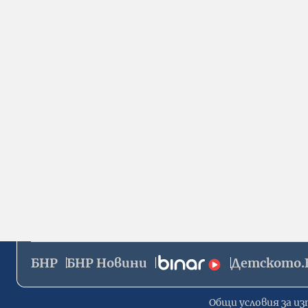
БНР
БНР Новини
Детското.
Общи условия за из