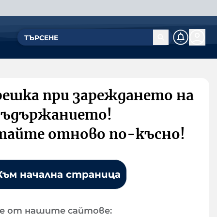
решка при зареждането на
съдържанието!
тайте отново по-късно!
Към начална страница
е от нашите сайтове: