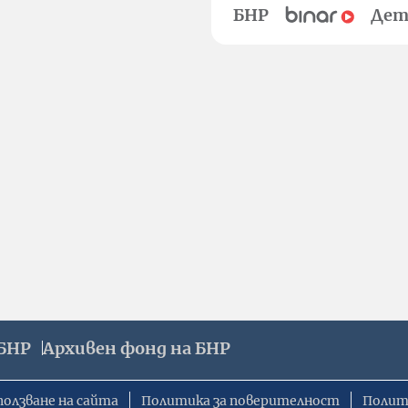
БНР
Дет
БНР
Архивен фонд на БНР
ползване на сайта
Политика за поверителност
Полит