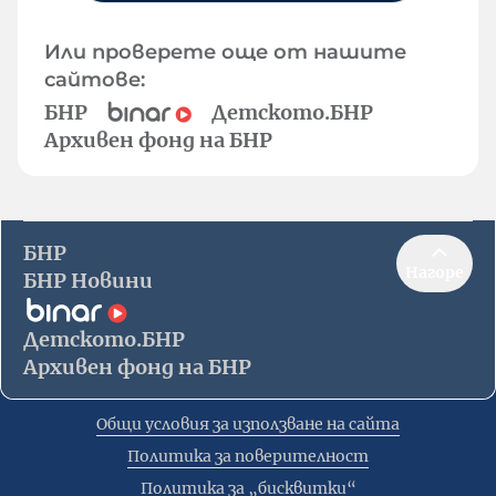
Или проверете още от нашите
сайтове:
БНР
Детското.БНР
Архивен фонд на БНР
БНР
Нагоре
БНР Новини
Детското.БНР
Архивен фонд на БНР
Общи условия за използване на сайта
Политика за поверителност
Политика за „бисквитки“