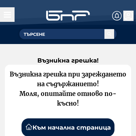
Възникна грешка!
Възникна грешка при зареждането
на съдържанието!
Моля, опитайте отново по-
късно!
Към начална страница